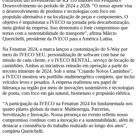
confirmou um investimento de R$ 510 milhões em Pesquisa e
Desenvolvimento no período de 2024 a 2028. “O nosso aporte visa
o desenvolvimento de produtos e tecnologias com foco em
propulsão alternativa e na localização de peças e componentes. O
objetivo é impulsionar a IVECO na jornada pela descarbonização,
meta global da empresa. Isso demonstra o forte compromisso que
temos com a sustentabilidade do transporte”, afirma Márcio
Querichelli, presidente da IVECO para a América Latina.
Na Fenatran 2024, a marca lançou a customização do S-Way por
meio do IVECO SEU, personalização de software com base na
missão de cada cliente, e o IVECO RENTAL, serviço de locação de
caminhões. Ambas as iniciativas entrarão em operação a partir do
terceiro trimestre de 2024. Sob o tema "Criando Novos Caminhos",
a IVECO mostrou seu portfólio multienergético completo, que inclui
veículos leves e pesados. A empresa reafirmou seu papel de
liderança na região por meio de inovações sustentáveis e tecnologias
de ponta, com foco em gás natural, biometano e propulsão elétrica.
“A participação da IVECO na Fenatran 2024 foi fundamentada nos
quatro pilares globais da marca: Multienergia, Parcerias,
Servitização e Inovação. Nossa presença no evento refletiu nosso
compromisso contínuo com a inovação e a sustentabilidade, além de
destacar a consistência do trabalho realizado ao longo dos anos”,
completa Querichelli.