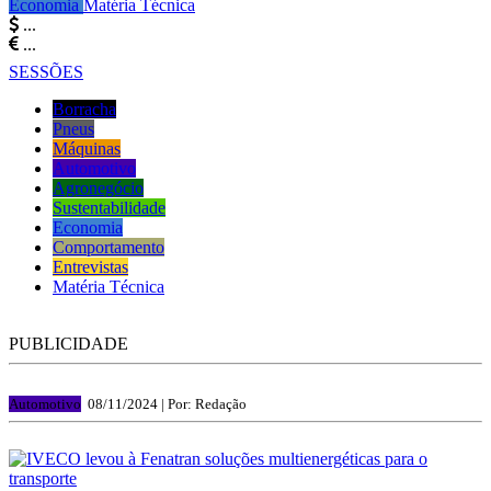
Economia
Matéria Técnica
...
...
SESSÕES
Borracha
Pneus
Máquinas
Automotivo
Agronegócio
Sustentabilidade
Economia
Comportamento
Entrevistas
Matéria Técnica
PUBLICIDADE
Automotivo
08/11/2024 |
Por: Redação