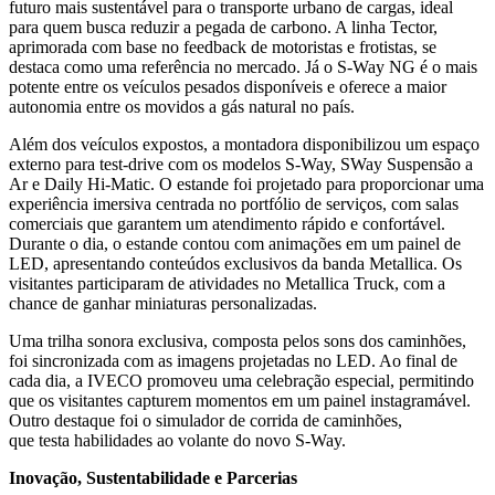
futuro mais sustentável para o transporte urbano de cargas, ideal
para quem busca reduzir a pegada de carbono. A linha Tector,
aprimorada com base no feedback de motoristas e frotistas, se
destaca como uma referência no mercado. Já o S-Way NG é o mais
potente entre os veículos pesados disponíveis e oferece a maior
autonomia entre os movidos a gás natural no país.
Além dos veículos expostos, a montadora disponibilizou um espaço
externo para test-drive com os modelos S-Way, SWay Suspensão a
Ar e Daily Hi-Matic. O estande foi projetado para proporcionar uma
experiência imersiva centrada no portfólio de serviços, com salas
comerciais que garantem um atendimento rápido e confortável.
Durante o dia, o estande contou com animações em um painel de
LED, apresentando conteúdos exclusivos da banda Metallica. Os
visitantes participaram de atividades no Metallica Truck, com a
chance de ganhar miniaturas personalizadas.
Uma trilha sonora exclusiva, composta pelos sons dos caminhões,
foi sincronizada com as imagens projetadas no LED. Ao final de
cada dia, a IVECO promoveu uma celebração especial, permitindo
que os visitantes capturem momentos em um painel instagramável.
Outro destaque foi o simulador de corrida de caminhões,
que testa habilidades ao volante do novo S-Way.
Inovação, Sustentabilidade e Parcerias