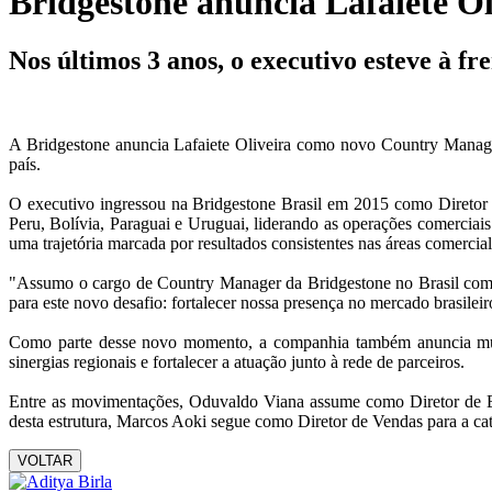
Bridgestone anuncia Lafaiete O
Nos últimos 3 anos, o executivo esteve à fr
A Bridgestone anuncia Lafaiete Oliveira como novo Country Manager 
país.
O executivo ingressou na Bridgestone Brasil em 2015 como Diretor
Peru, Bolívia, Paraguai e Uruguai, liderando as operações comerciais 
uma trajetória marcada por resultados consistentes nas áreas comercia
"Assumo o cargo de Country Manager da Bridgestone no Brasil com e
para este novo desafio: fortalecer nossa presença no mercado brasileiro
Como parte desse novo momento, a companhia também anuncia mudanç
sinergias regionais e fortalecer a atuação junto à rede de parceiros.
Entre as movimentações, Oduvaldo Viana assume como Diretor de E
desta estrutura, Marcos Aoki segue como Diretor de Vendas para a cat
VOLTAR