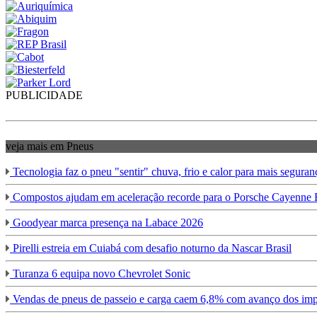
PUBLICIDADE
veja mais em Pneus
Tecnologia faz o pneu "sentir" chuva, frio e calor para mais seguran
Compostos ajudam em aceleração recorde para o Porsche Cayenne E
Goodyear marca presença na Labace 2026
Pirelli estreia em Cuiabá com desafio noturno da Nascar Brasil
Turanza 6 equipa novo Chevrolet Sonic
Vendas de pneus de passeio e carga caem 6,8% com avanço dos imp