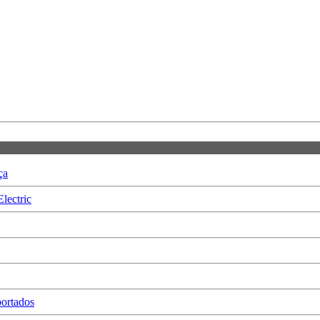
ça
lectric
ortados