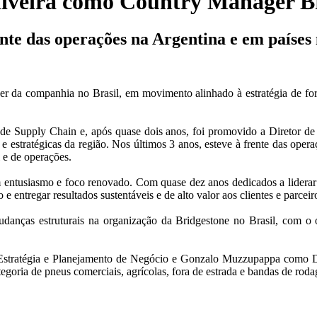
liveira como Country Manager Br
ente das operações na Argentina e em países 
da companhia no Brasil, em movimento alinhado à estratégia de forta
 de Supply Chain e, após quase dois anos, foi promovido a Diretor d
e estratégicas da região. Nos últimos 3 anos, esteve à frente das oper
l e de operações.
ntusiasmo e foco renovado. Com quase dez anos dedicados a liderar 
 e entregar resultados sustentáveis e de alto valor aos clientes e parceir
as estruturais na organização da Bridgestone no Brasil, com o obje
stratégia e Planejamento de Negócio e Gonzalo Muzzupappa como Dire
egoria de pneus comerciais, agrícolas, fora de estrada e bandas de ro