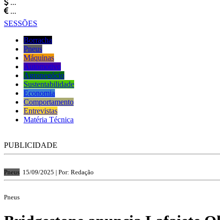
...
...
SESSÕES
Borracha
Pneus
Máquinas
Automotivo
Agronegócio
Sustentabilidade
Economia
Comportamento
Entrevistas
Matéria Técnica
PUBLICIDADE
Pneus
15/09/2025 |
Por: Redação
Pneus