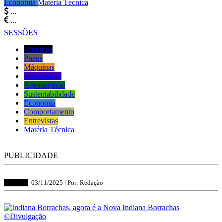
Economia
Matéria Técnica
...
...
SESSÕES
Borracha
Pneus
Máquinas
Automotivo
Agronegócio
Sustentabilidade
Economia
Comportamento
Entrevistas
Matéria Técnica
PUBLICIDADE
Borracha
03/11/2025 |
Por: Redação
©Divulgação