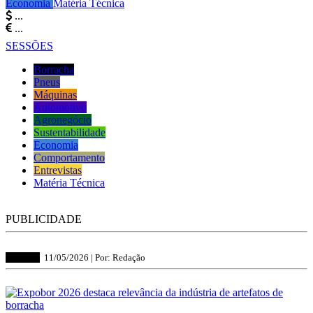
Economia
Matéria Técnica
...
...
SESSÕES
Borracha
Pneus
Máquinas
Automotivo
Agronegócio
Sustentabilidade
Economia
Comportamento
Entrevistas
Matéria Técnica
PUBLICIDADE
Borracha
11/05/2026 |
Por: Redação