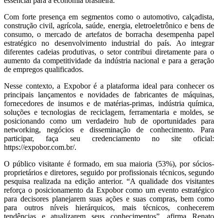
essencial para a economia brasileira.
Com forte presença em segmentos como o automotivo, calçadista,
construção civil, agrícola, saúde, energia, eletroeletrônico e bens de
consumo, o mercado de artefatos de borracha desempenha papel
estratégico no desenvolvimento industrial do país. Ao integrar
diferentes cadeias produtivas, o setor contribui diretamente para o
aumento da competitividade da indústria nacional e para a geração
de empregos qualificados.
Nesse contexto, a Expobor é a plataforma ideal para conhecer os
principais lançamentos e novidades de fabricantes de máquinas,
fornecedores de insumos e de matérias-primas, indústria química,
soluções e tecnologias de reciclagem, ferramentaria e moldes, se
posicionando como um verdadeiro hub de oportunidades para
networking, negócios e disseminação de conhecimento. Para
participar, faça seu credenciamento no site oficial:
https://expobor.com.br/.
O público visitante é formado, em sua maioria (53%), por sócios-
proprietários e diretores, seguido por profissionais técnicos, segundo
pesquisa realizada na edição anterior. “A qualidade dos visitantes
reforça o posicionamento da Expobor como um evento estratégico
para decisores planejarem suas ações e suas compras, bem como
para outros níveis hierárquicos, mais técnicos, conhecerem
tendências e atualizarem seus conhecimentos”, afirma Renato