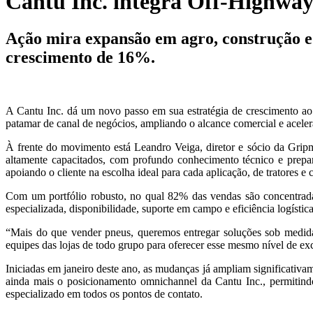
Cantu Inc. integra Off-Highway
Ação mira expansão em agro, construção e 
crescimento de 16%.
A Cantu Inc. dá um novo passo em sua estratégia de crescimento ao 
patamar de canal de negócios, ampliando o alcance comercial e acele
À frente do movimento está Leandro Veiga, diretor e sócio da Gripm
altamente capacitados, com profundo conhecimento técnico e prepar
apoiando o cliente na escolha ideal para cada aplicação, de tratores e 
Com um portfólio robusto, no qual 82% das vendas são concentrad
especializada, disponibilidade, suporte em campo e eficiência logísti
“Mais do que vender pneus, queremos entregar soluções sob medida
equipes das lojas de todo grupo para oferecer esse mesmo nível de exce
Iniciadas em janeiro deste ano, as mudanças já ampliam significativam
ainda mais o posicionamento omnichannel da Cantu Inc., permitindo 
especializado em todos os pontos de contato.