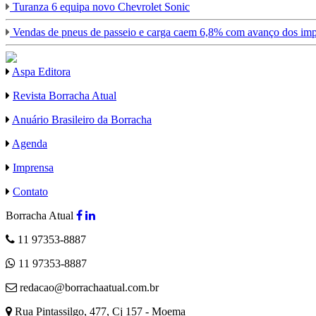
Turanza 6 equipa novo Chevrolet Sonic
Vendas de pneus de passeio e carga caem 6,8% com avanço dos imp
Aspa Editora
Revista Borracha Atual
Anuário Brasileiro da Borracha
Agenda
Imprensa
Contato
Borracha Atual
11 97353-8887
11 97353-8887
redacao@borrachaatual.com.br
Rua Pintassilgo, 477, Cj 157 - Moema