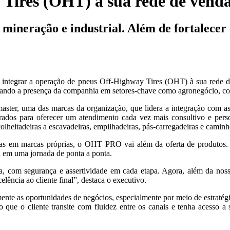
 Tires (OHT) à sua rede de vend
mineração e industrial. Além de fortalecer
integrar a operação de pneus Off-Highway Tires (OHT) à sua rede de 
rando a presença da companhia em setores-chave como agronegócio, con
aster, uma das marcas da organização, que lidera a integração com as
ados para oferecer um atendimento cada vez mais consultivo e perso
colheitadeiras a escavadeiras, empilhadeiras, pás-carregadeiras e caminh
as em marcas próprias, o OHT PRO vai além da oferta de produtos. 
ca em uma jornada de ponta a ponta.
, com segurança e assertividade em cada etapa. Agora, além da noss
lência ao cliente final”, destaca o executivo.
ente as oportunidades de negócios, especialmente por meio de estratégia
que o cliente transite com fluidez entre os canais e tenha acesso a 