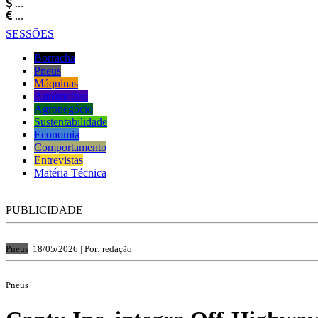
...
...
SESSÕES
Borracha
Pneus
Máquinas
Automotivo
Agronegócio
Sustentabilidade
Economia
Comportamento
Entrevistas
Matéria Técnica
PUBLICIDADE
Pneus
18/05/2026 |
Por: redação
Pneus