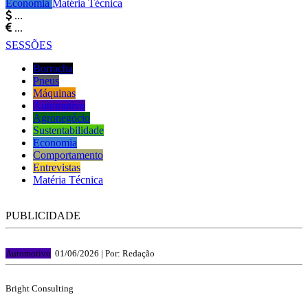
Economia
Matéria Técnica
...
...
SESSÕES
Borracha
Pneus
Máquinas
Automotivo
Agronegócio
Sustentabilidade
Economia
Comportamento
Entrevistas
Matéria Técnica
PUBLICIDADE
Automotivo
01/06/2026 |
Por: Redação
Bright Consulting