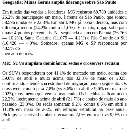
Geografia: Minas Gerais amplia liderança sobre São Paulo
Em função das vendas a locadoras, MG registrou 68.780 unidades e
26,2% de participação em maio, à frente de São Paulo, que somou
58.596 unidades e 22,3%. Em abril, MG já havia liderado, mas com
diferença menor (24,2% contra 21,6%). Em maio, o gap sobe para
quase 4 pontos percentuais. Na sequência aparecem Paraná (26.763
— 10,2%), Santa Catarina (11.075 — 4,2%) e Rio Grande do Sul
(10.428 — 4,0%). Somados, apenas MG e SP respondem por
48,5% do
mercado do mês.
Mix: SUVs ampliam dominância; sedãs e crossovers recuam
Os SUVs responderam por 41,1% do mercado em maio, acima dos
39,0% de abril e muito acima dos 32,8% de maio de 2025,
confirmando a tendência estrutural de migração para o segmento. Os
crossovers caíram para 7,8% (vs 8,6% em abril e 9,6% em maio de
2025), movimento que vem se mantendo. Os hatchbacks ficaram em
22,2%, ligeiramente acima de abril (21,7%) e abaixo de maio do ano
passado (23,3%). Os sedãs somaram 9,2%, contra 8,6% em abril e
11,3% em maio de 2025, em retração estrutural na base anual.
Pickups car-derived também recuaram: 7,0% em maio vs 9,0% em
abril.