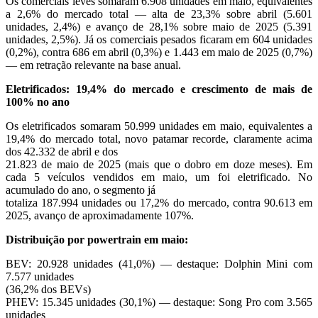
Os comerciais leves somaram 6.908 unidades em maio, equivalentes
a 2,6% do mercado total — alta de 23,3% sobre abril (5.601
unidades, 2,4%) e avanço de 28,1% sobre maio de 2025 (5.391
unidades, 2,5%). Já os comerciais pesados ficaram em 604 unidades
(0,2%), contra 686 em abril (0,3%) e 1.443 em maio de 2025 (0,7%)
— em retração relevante na base anual.
Eletrificados: 19,4% do mercado e crescimento de mais de
100% no ano
Os eletrificados somaram 50.999 unidades em maio, equivalentes a
19,4% do mercado total, novo patamar recorde, claramente acima
dos 42.332 de abril e dos
21.823 de maio de 2025 (mais que o dobro em doze meses). Em
cada 5 veículos vendidos em maio, um foi eletrificado. No
acumulado do ano, o segmento já
totaliza 187.994 unidades ou 17,2% do mercado, contra 90.613 em
2025, avanço de aproximadamente 107%.
Distribuição por powertrain em maio:
BEV: 20.928 unidades (41,0%) — destaque: Dolphin Mini com
7.577 unidades
(36,2% dos BEVs)
PHEV: 15.345 unidades (30,1%) — destaque: Song Pro com 3.565
unidades