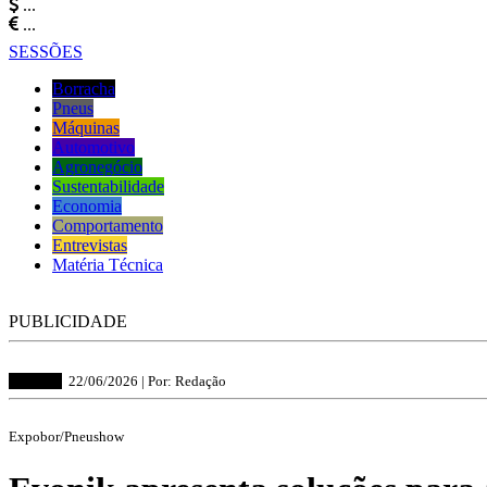
...
...
SESSÕES
Borracha
Pneus
Máquinas
Automotivo
Agronegócio
Sustentabilidade
Economia
Comportamento
Entrevistas
Matéria Técnica
PUBLICIDADE
Borracha
22/06/2026 |
Por: Redação
Expobor/Pneushow