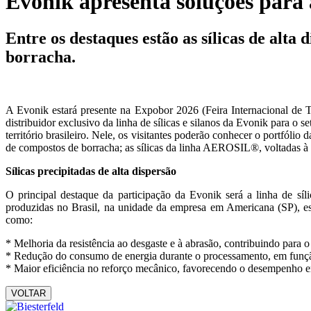
Evonik apresenta soluções para 
Entre os destaques estão as sílicas de alt
borracha.
A Evonik estará presente na Expobor 2026 (Feira Internacional de T
distribuidor exclusivo da linha de sílicas e silanos da Evonik para o s
território brasileiro. Nele, os visitantes poderão conhecer o portfól
de compostos de borracha; as sílicas da linha AEROSIL®, voltadas à f
Sílicas precipitadas de alta dispersão
O principal destaque da participação da Evonik será a linha de sí
produzidas no Brasil, na unidade da empresa em Americana (SP), es
como:
* Melhoria da resistência ao desgaste e à abrasão, contribuindo para o
* Redução do consumo de energia durante o processamento, em funç
* Maior eficiência no reforço mecânico, favorecendo o desempenho em
VOLTAR