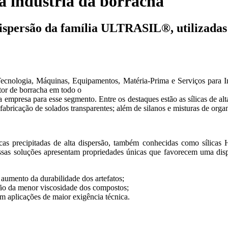
a indústria da borracha
a dispersão da família ULTRASIL®, utilizada
ecnologia, Máquinas, Equipamentos, Matéria-Prima e Serviços para In
etor de borracha em todo o
io da empresa para esse segmento. Entre os destaques estão as sílicas de
abricação de solados transparentes; além de silanos e misturas de organ
licas precipitadas de alta dispersão, também conhecidas como sílica
sas soluções apresentam propriedades únicas que favorecem uma disp
 aumento da durabilidade dos artefatos;
ão da menor viscosidade dos compostos;
 aplicações de maior exigência técnica.