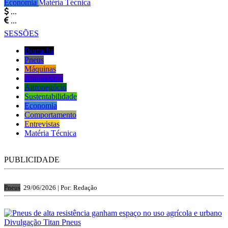
Economia
Matéria Técnica
...
...
SESSÕES
Borracha
Pneus
Máquinas
Automotivo
Agronegócio
Sustentabilidade
Economia
Comportamento
Entrevistas
Matéria Técnica
PUBLICIDADE
Pneus
29/06/2026 |
Por: Redação
Divulgação Titan Pneus