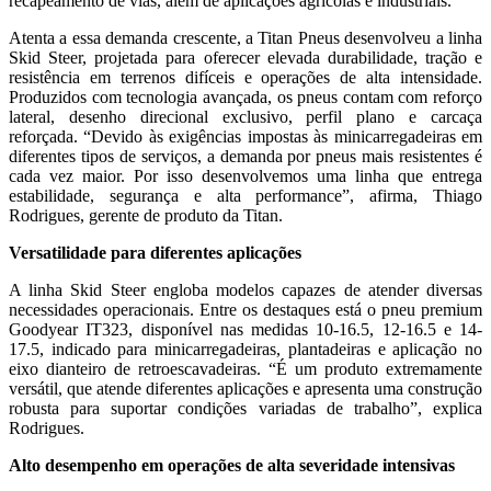
recapeamento de vias, além de aplicações agrícolas e industriais.
Atenta a essa demanda crescente, a Titan Pneus desenvolveu a linha
Skid Steer, projetada para oferecer elevada durabilidade, tração e
resistência em terrenos difíceis e operações de alta intensidade.
Produzidos com tecnologia avançada, os pneus contam com reforço
lateral, desenho direcional exclusivo, perfil plano e carcaça
reforçada. “Devido às exigências impostas às minicarregadeiras em
diferentes tipos de serviços, a demanda por pneus mais resistentes é
cada vez maior. Por isso desenvolvemos uma linha que entrega
estabilidade, segurança e alta performance”, afirma, Thiago
Rodrigues, gerente de produto da Titan.
Versatilidade para diferentes aplicações
A linha Skid Steer engloba modelos capazes de atender diversas
necessidades operacionais. Entre os destaques está o pneu premium
Goodyear IT323, disponível nas medidas 10-16.5, 12-16.5 e 14-
17.5, indicado para minicarregadeiras, plantadeiras e aplicação no
eixo dianteiro de retroescavadeiras. “É um produto extremamente
versátil, que atende diferentes aplicações e apresenta uma construção
robusta para suportar condições variadas de trabalho”, explica
Rodrigues.
Alto desempenho em operações de alta severidade intensivas