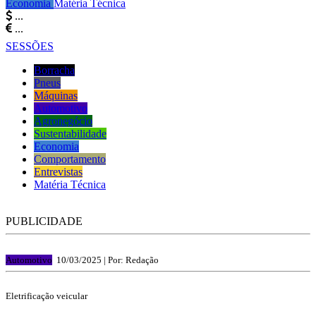
Economia
Matéria Técnica
...
...
SESSÕES
Borracha
Pneus
Máquinas
Automotivo
Agronegócio
Sustentabilidade
Economia
Comportamento
Entrevistas
Matéria Técnica
PUBLICIDADE
Automotivo
10/03/2025 |
Por: Redação
Eletrificação veicular