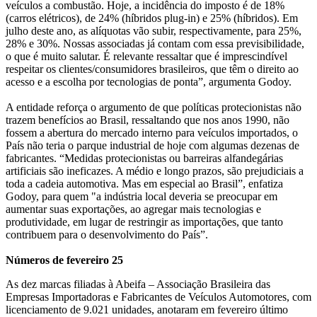
veículos a combustão. Hoje, a incidência do imposto é de 18%
(carros elétricos), de 24% (híbridos plug-in) e 25% (híbridos). Em
julho deste ano, as alíquotas vão subir, respectivamente, para 25%,
28% e 30%. Nossas associadas já contam com essa previsibilidade,
o que é muito salutar. É relevante ressaltar que é imprescindível
respeitar os clientes/consumidores brasileiros, que têm o direito ao
acesso e a escolha por tecnologias de ponta”, argumenta Godoy.
A entidade reforça o argumento de que políticas protecionistas não
trazem benefícios ao Brasil, ressaltando que nos anos 1990, não
fossem a abertura do mercado interno para veículos importados, o
País não teria o parque industrial de hoje com algumas dezenas de
fabricantes. “Medidas protecionistas ou barreiras alfandegárias
artificiais são ineficazes. A médio e longo prazos, são prejudiciais a
toda a cadeia automotiva. Mas em especial ao Brasil”, enfatiza
Godoy, para quem "a indústria local deveria se preocupar em
aumentar suas exportações, ao agregar mais tecnologias e
produtividade, em lugar de restringir as importações, que tanto
contribuem para o desenvolvimento do País”.
Números de fevereiro 25
As dez marcas filiadas à Abeifa – Associação Brasileira das
Empresas Importadoras e Fabricantes de Veículos Automotores, com
licenciamento de 9.021 unidades, anotaram em fevereiro último