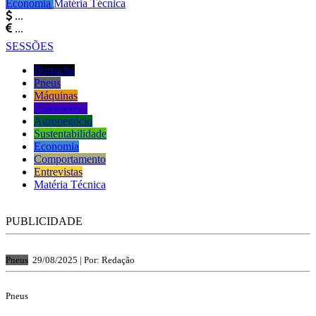
Economia
Matéria Técnica
...
...
SESSÕES
Borracha
Pneus
Máquinas
Automotivo
Agronegócio
Sustentabilidade
Economia
Comportamento
Entrevistas
Matéria Técnica
PUBLICIDADE
Pneus
29/08/2025 |
Por: Redação
Pneus