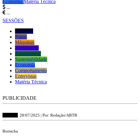
Economia
Matéria Técnica
...
...
SESSÕES
Borracha
Pneus
Máquinas
Automotivo
Agronegócio
Sustentabilidade
Economia
Comportamento
Entrevistas
Matéria Técnica
PUBLICIDADE
Borracha
28/07/2025 |
Por: Redação/ABTB
Borracha