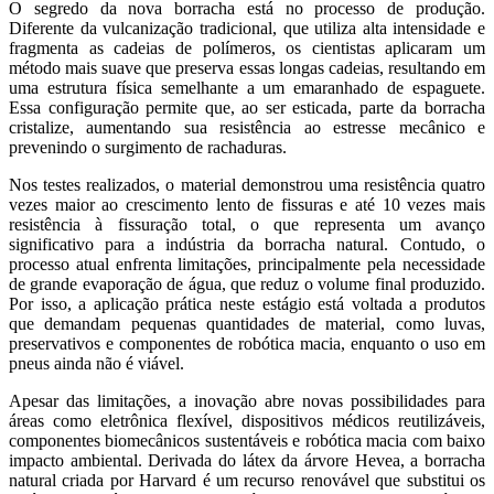
O segredo da nova borracha está no processo de produção.
Diferente da vulcanização tradicional, que utiliza alta intensidade e
fragmenta as cadeias de polímeros, os cientistas aplicaram um
método mais suave que preserva essas longas cadeias, resultando em
uma estrutura física semelhante a um emaranhado de espaguete.
Essa configuração permite que, ao ser esticada, parte da borracha
cristalize, aumentando sua resistência ao estresse mecânico e
prevenindo o surgimento de rachaduras.
Nos testes realizados, o material demonstrou uma resistência quatro
vezes maior ao crescimento lento de fissuras e até 10 vezes mais
resistência à fissuração total, o que representa um avanço
significativo para a indústria da borracha natural. Contudo, o
processo atual enfrenta limitações, principalmente pela necessidade
de grande evaporação de água, que reduz o volume final produzido.
Por isso, a aplicação prática neste estágio está voltada a produtos
que demandam pequenas quantidades de material, como luvas,
preservativos e componentes de robótica macia, enquanto o uso em
pneus ainda não é viável.
Apesar das limitações, a inovação abre novas possibilidades para
áreas como eletrônica flexível, dispositivos médicos reutilizáveis,
componentes biomecânicos sustentáveis e robótica macia com baixo
impacto ambiental. Derivada do látex da árvore Hevea, a borracha
natural criada por Harvard é um recurso renovável que substitui os