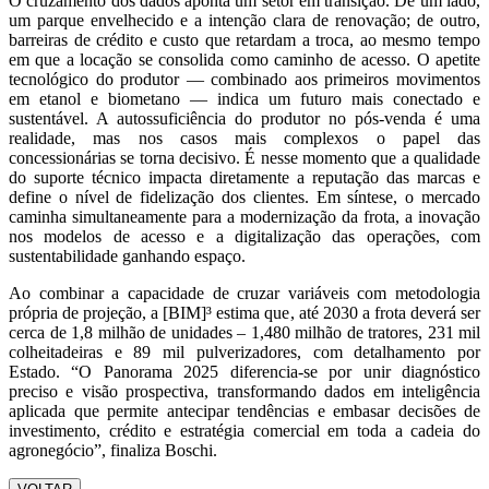
O cruzamento dos dados aponta um setor em transição. De um lado,
um parque envelhecido e a intenção clara de renovação; de outro,
barreiras de crédito e custo que retardam a troca, ao mesmo tempo
em que a locação se consolida como caminho de acesso. O apetite
tecnológico do produtor — combinado aos primeiros movimentos
em etanol e biometano — indica um futuro mais conectado e
sustentável. A autossuficiência do produtor no pós-venda é uma
realidade, mas nos casos mais complexos o papel das
concessionárias se torna decisivo. É nesse momento que a qualidade
do suporte técnico impacta diretamente a reputação das marcas e
define o nível de fidelização dos clientes. Em síntese, o mercado
caminha simultaneamente para a modernização da frota, a inovação
nos modelos de acesso e a digitalização das operações, com
sustentabilidade ganhando espaço.
Ao combinar a capacidade de cruzar variáveis com metodologia
própria de projeção, a [BIM]³ estima que, até 2030 a frota deverá ser
cerca de 1,8 milhão de unidades – 1,480 milhão de tratores, 231 mil
colheitadeiras e 89 mil pulverizadores, com detalhamento por
Estado. “O Panorama 2025 diferencia-se por unir diagnóstico
preciso e visão prospectiva, transformando dados em inteligência
aplicada que permite antecipar tendências e embasar decisões de
investimento, crédito e estratégia comercial em toda a cadeia do
agronegócio”, finaliza Boschi.