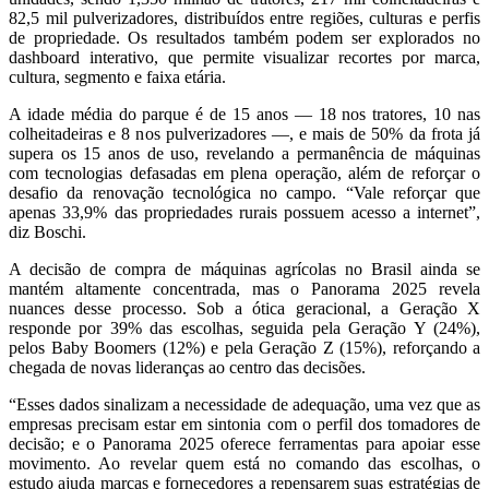
82,5 mil pulverizadores, distribuídos entre regiões, culturas e perfis
de propriedade. Os resultados também podem ser explorados no
dashboard interativo, que permite visualizar recortes por marca,
cultura, segmento e faixa etária.
A idade média do parque é de 15 anos — 18 nos tratores, 10 nas
colheitadeiras e 8 nos pulverizadores —, e mais de 50% da frota já
supera os 15 anos de uso, revelando a permanência de máquinas
com tecnologias defasadas em plena operação, além de reforçar o
desafio da renovação tecnológica no campo. “Vale reforçar que
apenas 33,9% das propriedades rurais possuem acesso a internet”,
diz Boschi.
A decisão de compra de máquinas agrícolas no Brasil ainda se
mantém altamente concentrada, mas o Panorama 2025 revela
nuances desse processo. Sob a ótica geracional, a Geração X
responde por 39% das escolhas, seguida pela Geração Y (24%),
pelos Baby Boomers (12%) e pela Geração Z (15%), reforçando a
chegada de novas lideranças ao centro das decisões.
“Esses dados sinalizam a necessidade de adequação, uma vez que as
empresas precisam estar em sintonia com o perfil dos tomadores de
decisão; e o Panorama 2025 oferece ferramentas para apoiar esse
movimento. Ao revelar quem está no comando das escolhas, o
estudo ajuda marcas e fornecedores a repensarem suas estratégias de