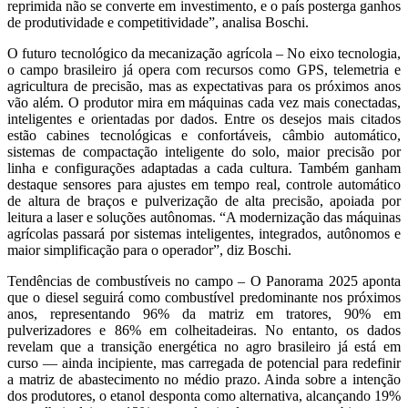
reprimida não se converte em investimento, e o país posterga ganhos
de produtividade e competitividade”, analisa Boschi.
O futuro tecnológico da mecanização agrícola – No eixo tecnologia,
o campo brasileiro já opera com recursos como GPS, telemetria e
agricultura de precisão, mas as expectativas para os próximos anos
vão além. O produtor mira em máquinas cada vez mais conectadas,
inteligentes e orientadas por dados. Entre os desejos mais citados
estão cabines tecnológicas e confortáveis, câmbio automático,
sistemas de compactação inteligente do solo, maior precisão por
linha e configurações adaptadas a cada cultura. Também ganham
destaque sensores para ajustes em tempo real, controle automático
de altura de braços e pulverização de alta precisão, apoiada por
leitura a laser e soluções autônomas. “A modernização das máquinas
agrícolas passará por sistemas inteligentes, integrados, autônomos e
maior simplificação para o operador”, diz Boschi.
Tendências de combustíveis no campo – O Panorama 2025 aponta
que o diesel seguirá como combustível predominante nos próximos
anos, representando 96% da matriz em tratores, 90% em
pulverizadores e 86% em colheitadeiras. No entanto, os dados
revelam que a transição energética no agro brasileiro já está em
curso — ainda incipiente, mas carregada de potencial para redefinir
a matriz de abastecimento no médio prazo. Ainda sobre a intenção
dos produtores, o etanol desponta como alternativa, alcançando 19%