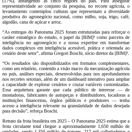
(17%), abrangendo as cinco regiões do país. Para assegurar
representatividade ao conjunto da pesquisa, no recorte agrícola, o
levantamento contemplou culturas que representam a diversidade
produtiva do agronegócio nacional, como milho, soja, trigo, café,
algodão, cana de açúcar e arroz.
“As entregas do Panorama 2025 foram estruturadas para reforçar o
caráter estratégico do estudo, o papel da [BIM]³ como parceira de
inteligência no agronegócio e a nossa expertise em transformar
dados complexos em inteligência acessível, prática e orientada ao
cenário deste setor”, afirma Gregori Boschi, sócio diretor da [BIM]³.
“Os resultados são disponibilizados em formatos complementares,
como um relatório, contendo a visão macro da mecanização agrícola
no país, análises especiais, desenvolvidas para nos aprofundarmos
nos recortes setoriais, além de um dashboard interativo para ampliar
a capacidade de explorar cenários e cruzar variáveis customizadas.
Essa arquitetura garante que cada público de interesse — de
montadoras, fabricantes de autopeças e distribuidores, locadoras a
instituições financeiras, órgãos públicos e produtores — tenha
acesso a inteligência relevante na granularidade de dados desejada
para decisão”, reforça Boschi.
Retrato da frota brasileira em 2025 – O Panorama 2025 estima que a
frota circulante total chegue a aproximadamente 1,650 milhão de
unidades, sendo 1,350 milhão de tratores, 217 mil colheitadeiras e