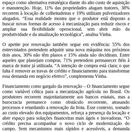
espaço como alternativa estratégica diante do alto custo de aquisição
e manutenção. Hoje, 11% das propriedades alugam tratores, 38%
recorrem à locação de colheitadeiras e 19% utilizam pulverizadores
alugados. “Essa realidade mostra que o produtor está disposto a
buscar novas formas de acesso à mecanização para reduzir riscos e
ampliar sua flexibilidade operacional, sem abrir mão da
produtividade e da atualização tecnológica”, analisa Vinha.
O apetite por renovação também segue em evidência: 55% dos
entrevistados pretendem adquirir uma nova máquina nos próximos
dois anos, 30% não têm planos e 15% ainda não decidiram. Entre
aqueles que planejam comprar, 71% pretendem permanecer fiéis à
marca de trator já utilizada. “A intenção de compra está clara; o que
falta é remover as travas de crédito e financiamento para transformar
essa demanda em negócio efetivo”, complementa Vinha.
Financiamento como gargalo da renovação – O financiamento segue
como variável crítica para a mecanização agrícola no Brasil. Os
produtores recorrem majoritariamente aos bancos estatais, mas a
burocracia permanece como obstáculo recorrente, atrasando
processos e retardando a renovação da frota. Esse contexto, somado
ao custo elevado dos equipamentos, reforça a presença da locação e
abre espaço para soluções financeiras mais ágeis e inovadoras. “O
crédito precisa acompanhar o novo ciclo de modernização do
campo. Sem mecanismos mais rápidos e acessíveis, a demanda