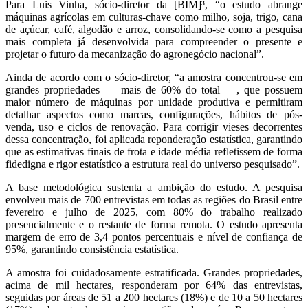
Para Luis Vinha, sócio-diretor da [BIM]³, “o estudo abrange
máquinas agrícolas em culturas-chave como milho, soja, trigo, cana
de açúcar, café, algodão e arroz, consolidando-se como a pesquisa
mais completa já desenvolvida para compreender o presente e
projetar o futuro da mecanização do agronegócio nacional”.
Ainda de acordo com o sócio-diretor, “a amostra concentrou-se em
grandes propriedades — mais de 60% do total —, que possuem
maior número de máquinas por unidade produtiva e permitiram
detalhar aspectos como marcas, configurações, hábitos de pós-
venda, uso e ciclos de renovação. Para corrigir vieses decorrentes
dessa concentração, foi aplicada reponderação estatística, garantindo
que as estimativas finais de frota e idade média refletissem de forma
fidedigna e rigor estatístico a estrutura real do universo pesquisado”.
A base metodológica sustenta a ambição do estudo. A pesquisa
envolveu mais de 700 entrevistas em todas as regiões do Brasil entre
fevereiro e julho de 2025, com 80% do trabalho realizado
presencialmente e o restante de forma remota. O estudo apresenta
margem de erro de 3,4 pontos percentuais e nível de confiança de
95%, garantindo consistência estatística.
A amostra foi cuidadosamente estratificada. Grandes propriedades,
acima de mil hectares, responderam por 64% das entrevistas,
seguidas por áreas de 51 a 200 hectares (18%) e de 10 a 50 hectares