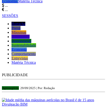
Economia
Matéria Técnica
...
...
SESSÕES
Borracha
Pneus
Máquinas
Automotivo
Agronegócio
Sustentabilidade
Economia
Comportamento
Entrevistas
Matéria Técnica
PUBLICIDADE
Agronegócio
29/09/2025 |
Por: Redação
Divulgação BIM