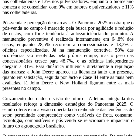
nas colheitadeiras e 13% nos pulverizadores, enquanto o biometano
começa a se consolidar, com 9% em tratores e pulverizadores e 11%
nas colheitadeiras.
Pós-venda e percepção de marcas – O Panorama 2025 mostra que o
pós-venda no campo é marcado pela busca por agilidade e redução
de custos, com forte tendência à autossuficiência do produtor. A
manutenção preventiva é realizada internamente em 64,8% dos
casos, enquanto 28,5% recorrem a concessionárias e 18,2% a
oficinas especializadas. Já na manutenção corretiva, 58% das
ocorrências são resolvidas pela própria equipe, mas o peso das
concessionárias cresce para 48,7%, e as oficinas independentes
chegam a 31%. Essa dinâmica influencia diretamente a reputação
das marcas: a John Deere aparece na liderança tanto em presença
quanto em satisfação, seguida por Jacto e Case IH entre as mais bem
avaliadas. Já John Deere e New Holland figuram entre as mais
presentes no campo.
Cruzamento dos dados e visão de futuro – A leitura integrada dos
resultados reforça a dimensão estratégica do Panorama 2025. O
estudo oferece uma visão conectada da realidade e das tendências do
setor, permitindo compreender como variáveis de frota, consumo,
tecnologia, combustíveis e pós-venda se relacionam e impactam o
futuro do agronegócio brasileiro.