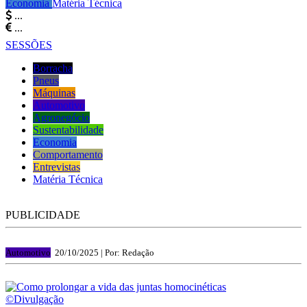
Economia
Matéria Técnica
...
...
SESSÕES
Borracha
Pneus
Máquinas
Automotivo
Agronegócio
Sustentabilidade
Economia
Comportamento
Entrevistas
Matéria Técnica
PUBLICIDADE
Automotivo
20/10/2025 |
Por: Redação
©Divulgação