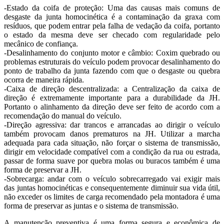
-Estado da coifa de proteção: Uma das causas mais comuns de
desgaste da junta homocinética é a contaminação da graxa com
resíduos, que podem entrar pela falha de vedação da coifa, portanto
o estado da mesma deve ser checado com regularidade pelo
mecânico de confiança.
-Desalinhamento do conjunto motor e câmbio: Coxim quebrado ou
problemas estruturais do veículo podem provocar desalinhamento do
ponto de trabalho da junta fazendo com que o desgaste ou quebra
ocorra de maneira rápida.
-Caixa de direção descentralizada: a Centralização da caixa de
direção é extremamente importante para a durabilidade da JH.
Portanto o alinhamento da direção deve ser feito de acordo com a
recomendação do manual do veículo.
-Direção agressiva: dar trancos e arrancadas ao dirigir o veículo
também provocam danos prematuros na JH. Utilizar a marcha
adequada para cada situação, não forçar o sistema de transmissão,
dirigir em velocidade compatível com a condição da rua ou estrada,
passar de forma suave por quebra molas ou buracos também é uma
forma de preservar a JH.
-Sobrecarga: andar com o veículo sobrecarregado vai exigir mais
das juntas homocinéticas e consequentemente diminuir sua vida útil,
não exceder os limites de carga recomendado pela montadora é uma
forma de preservar as juntas e o sistema de transmissão.
A manutenção preventiva é uma forma segura e econômica de