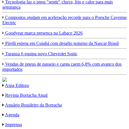
Tecnologia faz o pneu "sentir" chuva, frio e calor para mais
segurança
Compostos ajudam em aceleração recorde para o Porsche Cayenne
Electric
Goodyear marca presença na Labace 2026
Pirelli estreia em Cuiabá com desafio noturno da Nascar Brasil
Turanza 6 equipa novo Chevrolet Sonic
Vendas de pneus de passeio e carga caem 6,8% com avanço dos
importados
Aspa Editora
Revista Borracha Atual
Anuário Brasileiro da Borracha
Agenda
Imprensa