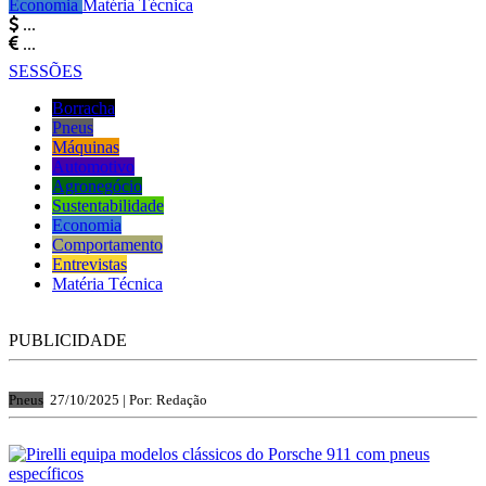
Economia
Matéria Técnica
...
...
SESSÕES
Borracha
Pneus
Máquinas
Automotivo
Agronegócio
Sustentabilidade
Economia
Comportamento
Entrevistas
Matéria Técnica
PUBLICIDADE
Pneus
27/10/2025 |
Por: Redação