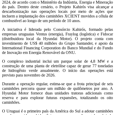
2024, de acordo com o Ministério da Indústria, Energia e Mineração
do país. Dentro deste cenário, o Projeto Kahirós visa alcançar a
descarbonização nas operações locais por meio de ações que
incluem a implantação dos caminhões XCIENT movidos a célula de
combustível ao longo de um período de 10 anos.
A iniciativa é liderada pelo Consórcio Kahirós, formado pelas
empresas uruguaias Ventus (energia), Fraylog (logística) e Fidocar
(distribuidora local da Hyundai Motor). O projeto conta com
investimento de US$ 40 milhões do Grupo Santander, e apoio da
International Financing Corporation do Banco Mundial e do Fundo
de Inovação em Energia Renovável da ONU.
O complexo industrial inclui um parque solar de 4,8 MW e a
construção de uma planta de eletrólise capaz de gerar 77 toneladas
de hidrogênio verde anualmente. O início das operações está
previsto para novembro de 2026.
Durante a operação regular, estima-se que a frota principal de seis
caminhões percorra quase um milhão de quilômetros por ano. A
Hyundai Motor fornece duas unidades tratoras adicionais como
reserva e para explorar futuras expansões, totalizando os oito
caminhões.
O Uruguai é o primeiro país da América do Sul a adotar caminhões