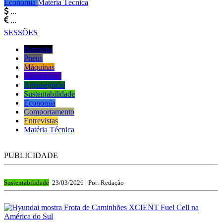
Economia
Matéria Técnica
...
...
SESSÕES
Borracha
Pneus
Máquinas
Automotivo
Agronegócio
Sustentabilidade
Economia
Comportamento
Entrevistas
Matéria Técnica
PUBLICIDADE
Sustentabilidade
23/03/2026 |
Por: Redação