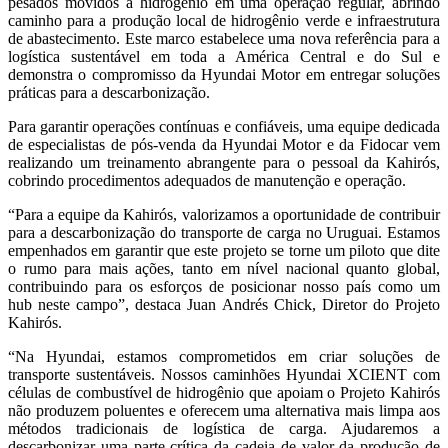
pesados movidos a hidrogênio em uma operação regular, abrindo
caminho para a produção local de hidrogênio verde e infraestrutura
de abastecimento. Este marco estabelece uma nova referência para a
logística sustentável em toda a América Central e do Sul e
demonstra o compromisso da Hyundai Motor em entregar soluções
práticas para a descarbonização.
Para garantir operações contínuas e confiáveis, uma equipe dedicada
de especialistas de pós-venda da Hyundai Motor e da Fidocar vem
realizando um treinamento abrangente para o pessoal da Kahirós,
cobrindo procedimentos adequados de manutenção e operação.
“Para a equipe da Kahirós, valorizamos a oportunidade de contribuir
para a descarbonização do transporte de carga no Uruguai. Estamos
empenhados em garantir que este projeto se torne um piloto que dite
o rumo para mais ações, tanto em nível nacional quanto global,
contribuindo para os esforços de posicionar nosso país como um
hub neste campo”, destaca Juan Andrés Chick, Diretor do Projeto
Kahirós.
“Na Hyundai, estamos comprometidos em criar soluções de
transporte sustentáveis. Nossos caminhões Hyundai XCIENT com
células de combustível de hidrogênio que apoiam o Projeto Kahirós
não produzem poluentes e oferecem uma alternativa mais limpa aos
métodos tradicionais de logística de carga. Ajudaremos a
descarbonizar uma parte crítica da cadeia de valor da produção de