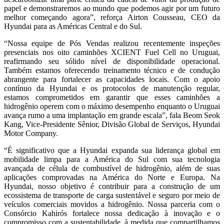
papel e demonstraremos ao mundo que podemos agir por um futuro
melhor começando agora”, reforça Airton Cousseau, CEO da
Hyundai para as Américas Central e do Sul.
“Nossa equipe de Pós Vendas realizou recentemente inspeções
presenciais nos oito caminhões XCIENT Fuel Cell no Uruguai,
reafirmando seu sólido nível de disponibilidade operacional.
Também estamos oferecendo treinamento técnico e de condução
abrangente para fortalecer as capacidades locais. Com o apoio
contínuo da Hyundai e os protocolos de manutenção regular,
estamos comprometidos em garantir que esses caminhões a
hidrogênio operem com o máximo desempenho enquanto o Uruguai
avança rumo a uma implantação em grande escala”, fala Beom Seok
Kang, Vice-Presidente Sênior, Divisão Global de Serviços, Hyundai
Motor Company.
“É significativo que a Hyundai expanda sua liderança global em
mobilidade limpa para a América do Sul com sua tecnologia
avançada de célula de combustível de hidrogênio, além de suas
aplicações comprovadas na América do Norte e Europa. Na
Hyundai, nosso objetivo é contribuir para a construção de um
ecossistema de transporte de carga sustentável e seguro por meio de
veículos comerciais movidos a hidrogênio. Nossa parceria com o
Consórcio Kahirós fortalece nossa dedicação à inovação e o
compromisso com a sustentabilidade, à medida que compartilhamos