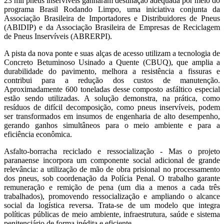
23 mil pneus inservíveis ganharam destinação adequada por meio do
programa Brasil Rodando Limpo, uma iniciativa conjunta da
Associação Brasileira de Importadores e Distribuidores de Pneus
(ABIDIP) e da Associação Brasileira de Empresas de Reciclagem
de Pneus Inservíveis (ABRERPI).
A pista da nova ponte e suas alças de acesso utilizam a tecnologia de
Concreto Betuminoso Usinado a Quente (CBUQ), que amplia a
durabilidade do pavimento, melhora a resistência a fissuras e
contribui para a redução dos custos de manutenção.
Aproximadamente 600 toneladas desse composto asfáltico especial
estão sendo utilizadas. A solução demonstra, na prática, como
resíduos de difícil decomposição, como pneus inservíveis, podem
ser transformados em insumos de engenharia de alto desempenho,
gerando ganhos simultâneos para o meio ambiente e para a
eficiência econômica.
Asfalto-borracha reciclado e ressocialização - Mas o projeto
paranaense incorpora um componente social adicional de grande
relevância: a utilização de mão de obra prisional no processamento
dos pneus, sob coordenação da Polícia Penal. O trabalho garante
remuneração e remição de pena (um dia a menos a cada três
trabalhados), promovendo ressocialização e ampliando o alcance
social da logística reversa. Trata-se de um modelo que integra
políticas públicas de meio ambiente, infraestrutura, saúde e sistema
penitenciário de forma inédita e eficiente.