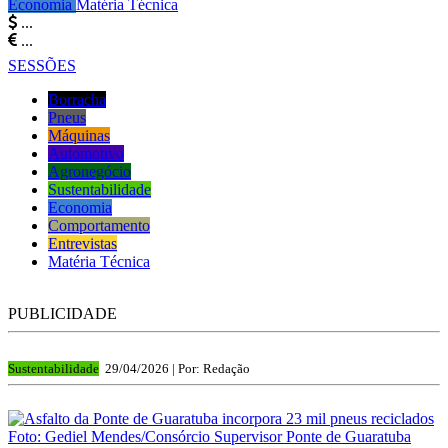
Economia
Matéria Técnica
...
...
SESSÕES
Borracha
Pneus
Máquinas
Automotivo
Agronegócio
Sustentabilidade
Economia
Comportamento
Entrevistas
Matéria Técnica
PUBLICIDADE
Sustentabilidade
29/04/2026 |
Por: Redação
Foto: Gediel Mendes/Consórcio Supervisor Ponte de Guaratuba