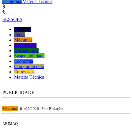
Economia
Matéria Técnica
...
...
SESSÕES
Borracha
Pneus
Máquinas
Automotivo
Agronegócio
Sustentabilidade
Economia
Comportamento
Entrevistas
Matéria Técnica
PUBLICIDADE
Máquinas
01/05/2026 |
Por: Redação
ABIMAQ