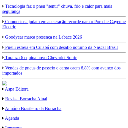
Tecnologia faz o pneu "sentir" chuva, frio e calor para mais
segurança
Compostos ajudam em aceleração recorde para o Porsche Cayenne
Electric
Goodyear marca presença na Labace 2026
Pirelli estreia em Cuiabá com desafio noturno da Nascar Brasil
Turanza 6 equipa novo Chevrolet Sonic
Vendas de pneus de passeio e carga caem 6,8% com avanço dos
importados
Aspa Editora
Revista Borracha Atual
Anuário Brasileiro da Borracha
Agenda
Imprensa