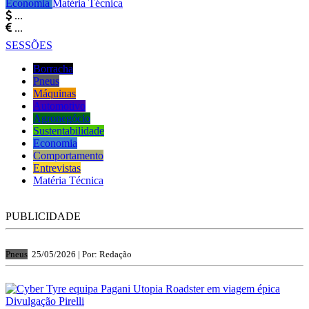
Economia
Matéria Técnica
...
...
SESSÕES
Borracha
Pneus
Máquinas
Automotivo
Agronegócio
Sustentabilidade
Economia
Comportamento
Entrevistas
Matéria Técnica
PUBLICIDADE
Pneus
25/05/2026 |
Por: Redação
Divulgação Pirelli