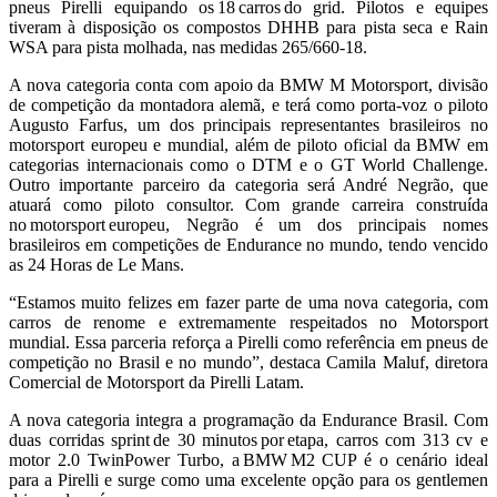
pneus Pirelli equipando os 18 carros do grid. Pilotos e equipes
tiveram à disposição os compostos DHHB para pista seca e Rain
WSA para pista molhada, nas medidas 265/660-18.
A nova categoria conta com apoio da BMW M Motorsport, divisão
de competição da montadora alemã, e terá como porta-voz o piloto
Augusto Farfus, um dos principais representantes brasileiros no
motorsport europeu e mundial, além de piloto oficial da BMW em
categorias internacionais como o DTM e o GT World Challenge.
Outro importante parceiro da categoria será André Negrão, que
atuará como piloto consultor. Com grande carreira construída
no motorsport europeu, Negrão é um dos principais nomes
brasileiros em competições de Endurance no mundo, tendo vencido
as 24 Horas de Le Mans.
“Estamos muito felizes em fazer parte de uma nova categoria, com
carros de renome e extremamente respeitados no Motorsport
mundial. Essa parceria reforça a Pirelli como referência em pneus de
competição no Brasil e no mundo”, destaca Camila Maluf, diretora
Comercial de Motorsport da Pirelli Latam.
A nova categoria integra a programação da Endurance Brasil. Com
duas corridas sprint de 30 minutos por etapa, carros com 313 cv e
motor 2.0 TwinPower Turbo, a BMW M2 CUP é o cenário ideal
para a Pirelli e surge como uma excelente opção para os gentlemen