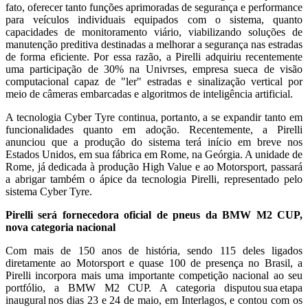
fato, oferecer tanto funções aprimoradas de segurança e performance
para veículos individuais equipados com o sistema, quanto
capacidades de monitoramento viário, viabilizando soluções de
manutenção preditiva destinadas a melhorar a segurança nas estradas
de forma eficiente. Por essa razão, a Pirelli adquiriu recentemente
uma participação de 30% na Univrses, empresa sueca de visão
computacional capaz de "ler" estradas e sinalização vertical por
meio de câmeras embarcadas e algoritmos de inteligência artificial.
A tecnologia Cyber Tyre continua, portanto, a se expandir tanto em
funcionalidades quanto em adoção. Recentemente, a Pirelli
anunciou que a produção do sistema terá início em breve nos
Estados Unidos, em sua fábrica em Rome, na Geórgia. A unidade de
Rome, já dedicada à produção High Value e ao Motorsport, passará
a abrigar também o ápice da tecnologia Pirelli, representado pelo
sistema Cyber Tyre.
Pirelli será fornecedora oficial de pneus da BMW M2 CUP,
nova categoria nacional
Com mais de 150 anos de história, sendo 115 deles ligados
diretamente ao Motorsport e quase 100 de presença no Brasil, a
Pirelli incorpora mais uma importante competição nacional ao seu
portfólio, a BMW M2 CUP. A categoria disputou sua etapa
inaugural nos dias 23 e 24 de maio, em Interlagos, e contou com os