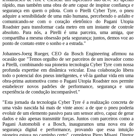
rápido, mas também uma obra de arte capaz de inspirar confiança e
segurança em quem o pilota. Com o Pirelli Cyber Tyre, o pneu
adquire a sensibilidade de uma mão humana, percebendo o asfalto e
comunicando-se com o coração eletrônico do Pagani Utopia
Roadster para transformar cada metro em um instante de controle
absoluto. Para nós, a Pirelli é uma parceira, uma amiga, que
compartilha a mesma obsessão pela segurança; juntos, demos voz ao
ponto de contato entre o sonho e a estrada."
Johannes-Joerg Rueger, CEO da Bosch Engineering afirmou na
ocasião que "Temos orgulho de ser parceiros de um inovador como
a Pirelli, combinando sua pioneira tecnologia Cyber Tyre com nossa
profunda expertise em dinâmica veicular. Essa colaboração libera
todo o potencial dos pneus inteligentes, e vê-la ganhar vida em uma
obra-prima automotiva como o Pagani Utopia Roadster nos permite
estabelecer novos padrões de performance, segurança e uma
experiência de condução incomparável."
"Esta jornada da tecnologia Cyber Tyre é a realização concreta de
uma visão nascida há mais de vinte anos: a de que o pneu poderia
evoluir de um elemento passivo para um sensor ativo, capaz de gerar
dados e não apenas transmitir forças. Juntos com parceiros como a
Pagani Automobili e a Bosch, inauguramos uma nova era de
segurança digital e performance, provando que essa intuição
pioneira estava no caminho certo", completou Piero Misani, Diretor