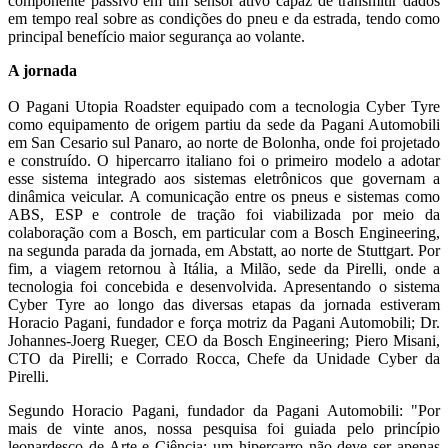
componente passivo em um sensor ativo capaz de transmitir dados
em tempo real sobre as condições do pneu e da estrada, tendo como
principal benefício maior segurança ao volante.
A jornada
O Pagani Utopia Roadster equipado com a tecnologia Cyber Tyre
como equipamento de origem partiu da sede da Pagani Automobili
em San Cesario sul Panaro, ao norte de Bolonha, onde foi projetado
e construído. O hipercarro italiano foi o primeiro modelo a adotar
esse sistema integrado aos sistemas eletrônicos que governam a
dinâmica veicular. A comunicação entre os pneus e sistemas como
ABS, ESP e controle de tração foi viabilizada por meio da
colaboração com a Bosch, em particular com a Bosch Engineering,
na segunda parada da jornada, em Abstatt, ao norte de Stuttgart. Por
fim, a viagem retornou à Itália, a Milão, sede da Pirelli, onde a
tecnologia foi concebida e desenvolvida. Apresentando o sistema
Cyber Tyre ao longo das diversas etapas da jornada estiveram
Horacio Pagani, fundador e força motriz da Pagani Automobili; Dr.
Johannes-Joerg Rueger, CEO da Bosch Engineering; Piero Misani,
CTO da Pirelli; e Corrado Rocca, Chefe da Unidade Cyber da
Pirelli.
Segundo Horacio Pagani, fundador da Pagani Automobili: "Por
mais de vinte anos, nossa pesquisa foi guiada pelo princípio
leonardesco de Arte e Ciência: um hipercarro não deve ser apenas