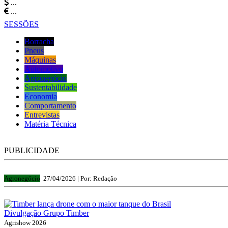
...
...
SESSÕES
Borracha
Pneus
Máquinas
Automotivo
Agronegócio
Sustentabilidade
Economia
Comportamento
Entrevistas
Matéria Técnica
PUBLICIDADE
Agronegócio
27/04/2026 |
Por: Redação
Divulgação Grupo Timber
Agrishow 2026