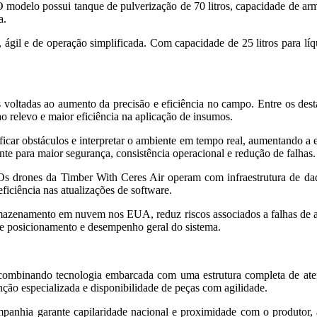
 O modelo possui tanque de pulverização de 70 litros, capacidade de ar
a.
ágil e de operação simplificada. Com capacidade de 25 litros para líq
s voltadas ao aumento da precisão e eficiência no campo. Entre os de
 relevo e maior eficiência na aplicação de insumos.
icar obstáculos e interpretar o ambiente em tempo real, aumentando a es
e para maior segurança, consistência operacional e redução de falhas.
os. Os drones da Timber With Ceres Air operam com infraestrutura de
ficiência nas atualizações de software.
armazenamento em nuvem nos EUA, reduz riscos associados a falhas de at
 de posicionamento e desempenho geral do sistema.
mbinando tecnologia embarcada com uma estrutura completa de atend
ção especializada e disponibilidade de peças com agilidade.
panhia garante capilaridade nacional e proximidade com o produtor, as