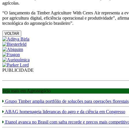
agrícolas.
“O lançamento da Timber Agriculture With Ceres Air representa a e
por agricultura digital, eficiência operacional e produtividade”, a
tecnológica do agronegócio brasileiro”.
VOLTAR
PUBLICIDADE
veja mais em Agronegócio
Grupo Timber amplia portfólio de soluções para operações florestais
ABAG homenageia lideranças do agro e da ciência em Congresso
Etanol avança no Brasil com safra recorde e preços mais competitiv