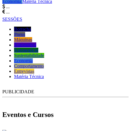
Economia
Matéria Técnica
...
...
SESSÕES
Borracha
Pneus
Máquinas
Automotivo
Agronegócio
Sustentabilidade
Economia
Comportamento
Entrevistas
Matéria Técnica
PUBLICIDADE
Eventos e Cursos