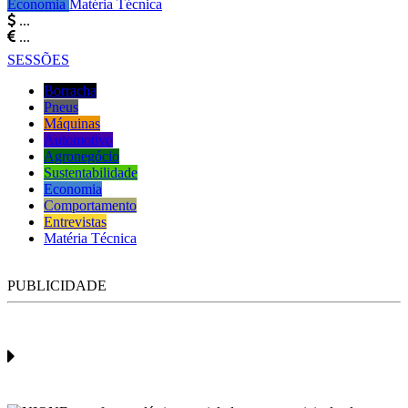
Economia
Matéria Técnica
...
...
SESSÕES
Borracha
Pneus
Máquinas
Automotivo
Agronegócio
Sustentabilidade
Economia
Comportamento
Entrevistas
Matéria Técnica
PUBLICIDADE