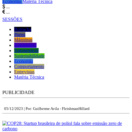
Economia
Matéria Técnica
...
...
SESSÕES
Borracha
Pneus
Máquinas
Automotivo
Agronegócio
Sustentabilidade
Economia
Comportamento
Entrevistas
Matéria Técnica
PUBLICIDADE
05/12/2023 |
Por: Guilherme Avila - FleishmanHillard