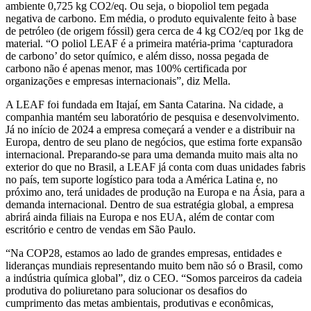
ambiente 0,725 kg CO2/eq. Ou seja, o biopoliol tem pegada
negativa de carbono. Em média, o produto equivalente feito à base
de petróleo (de origem fóssil) gera cerca de 4 kg CO2/eq por 1kg de
material. “O poliol LEAF é a primeira matéria-prima ‘capturadora
de carbono’ do setor químico, e além disso, nossa pegada de
carbono não é apenas menor, mas 100% certificada por
organizações e empresas internacionais”, diz Mella.
A LEAF foi fundada em Itajaí, em Santa Catarina. Na cidade, a
companhia mantém seu laboratório de pesquisa e desenvolvimento.
Já no início de 2024 a empresa começará a vender e a distribuir na
Europa, dentro de seu plano de negócios, que estima forte expansão
internacional. Preparando-se para uma demanda muito mais alta no
exterior do que no Brasil, a LEAF já conta com duas unidades fabris
no país, tem suporte logístico para toda a América Latina e, no
próximo ano, terá unidades de produção na Europa e na Ásia, para a
demanda internacional. Dentro de sua estratégia global, a empresa
abrirá ainda filiais na Europa e nos EUA, além de contar com
escritório e centro de vendas em São Paulo.
“Na COP28, estamos ao lado de grandes empresas, entidades e
lideranças mundiais representando muito bem não só o Brasil, como
a indústria química global”, diz o CEO. “Somos parceiros da cadeia
produtiva do poliuretano para solucionar os desafios do
cumprimento das metas ambientais, produtivas e econômicas,