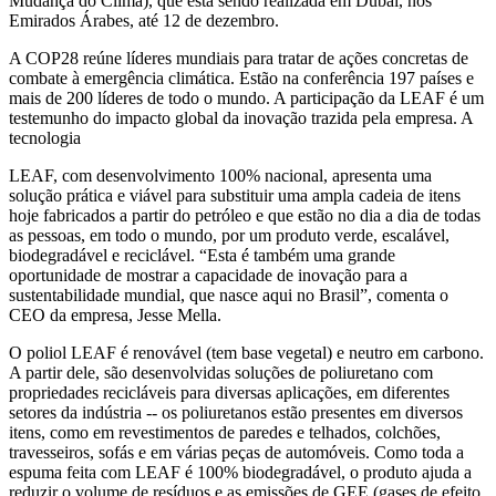
Mudança do Clima), que está sendo realizada em Dubai, nos
Emirados Árabes, até 12 de dezembro.
A COP28 reúne líderes mundiais para tratar de ações concretas de
combate à emergência climática. Estão na conferência 197 países e
mais de 200 líderes de todo o mundo. A participação da LEAF é um
testemunho do impacto global da inovação trazida pela empresa. A
tecnologia
LEAF, com desenvolvimento 100% nacional, apresenta uma
solução prática e viável para substituir uma ampla cadeia de itens
hoje fabricados a partir do petróleo e que estão no dia a dia de todas
as pessoas, em todo o mundo, por um produto verde, escalável,
biodegradável e reciclável. “Esta é também uma grande
oportunidade de mostrar a capacidade de inovação para a
sustentabilidade mundial, que nasce aqui no Brasil”, comenta o
CEO da empresa, Jesse Mella.
O poliol LEAF é renovável (tem base vegetal) e neutro em carbono.
A partir dele, são desenvolvidas soluções de poliuretano com
propriedades recicláveis para diversas aplicações, em diferentes
setores da indústria -- os poliuretanos estão presentes em diversos
itens, como em revestimentos de paredes e telhados, colchões,
travesseiros, sofás e em várias peças de automóveis. Como toda a
espuma feita com LEAF é 100% biodegradável, o produto ajuda a
reduzir o volume de resíduos e as emissões de GEE (gases de efeito