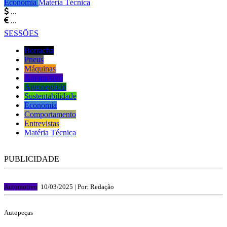
Economia
Matéria Técnica
...
...
SESSÕES
Borracha
Pneus
Máquinas
Automotivo
Agronegócio
Sustentabilidade
Economia
Comportamento
Entrevistas
Matéria Técnica
PUBLICIDADE
Automotivo
10/03/2025 |
Por: Redação
Autopeças