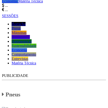
Economia
Matéria Técnica
...
...
SESSÕES
Borracha
Pneus
Máquinas
Automotivo
Agronegócio
Sustentabilidade
Economia
Comportamento
Entrevistas
Matéria Técnica
PUBLICIDADE
Pneus