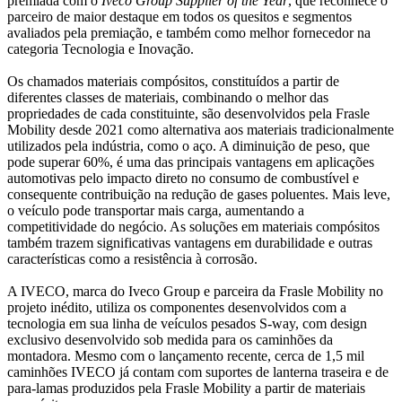
premiada com o
Iveco Group Supplier of the Year
, que reconhece o
parceiro de maior destaque em todos os quesitos e segmentos
avaliados pela premiação, e também como melhor fornecedor na
categoria Tecnologia e Inovação.
Os chamados materiais compósitos, constituídos a partir de
diferentes classes de materiais, combinando o melhor das
propriedades de cada constituinte, são desenvolvidos pela Frasle
Mobility desde 2021 como alternativa aos materiais tradicionalmente
utilizados pela indústria, como o aço. A diminuição de peso, que
pode superar 60%, é uma das principais vantagens em aplicações
automotivas pelo impacto direto no consumo de combustível e
consequente contribuição na redução de gases poluentes. Mais leve,
o veículo pode transportar mais carga, aumentando a
competitividade do negócio. As soluções em materiais compósitos
também trazem significativas vantagens em durabilidade e outras
características como a resistência à corrosão.
A IVECO, marca do Iveco Group e parceira da Frasle Mobility no
projeto inédito, utiliza os componentes desenvolvidos com a
tecnologia em sua linha de veículos pesados S-way, com design
exclusivo desenvolvido sob medida para os caminhões da
montadora. Mesmo com o lançamento recente, cerca de 1,5 mil
caminhões IVECO já contam com suportes de lanterna traseira e de
para-lamas produzidos pela Frasle Mobility a partir de materiais