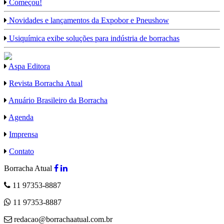
Começou!
Novidades e lançamentos da Expobor e Pneushow
Usiquímica exibe soluções para indústria de borrachas
Aspa Editora
Revista Borracha Atual
Anuário Brasileiro da Borracha
Agenda
Imprensa
Contato
Borracha Atual
11 97353-8887
11 97353-8887
redacao@borrachaatual.com.br