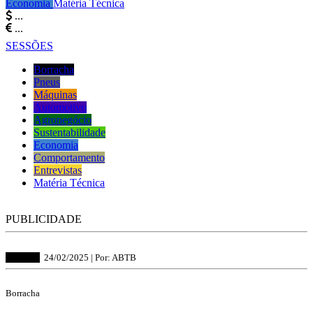
Economia
Matéria Técnica
...
...
SESSÕES
Borracha
Pneus
Máquinas
Automotivo
Agronegócio
Sustentabilidade
Economia
Comportamento
Entrevistas
Matéria Técnica
PUBLICIDADE
Borracha
24/02/2025 |
Por: ABTB
Borracha