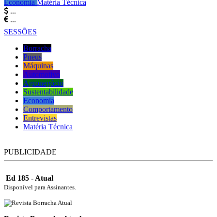
Economia
Matéria Técnica
...
...
SESSÕES
Borracha
Pneus
Máquinas
Automotivo
Agronegócio
Sustentabilidade
Economia
Comportamento
Entrevistas
Matéria Técnica
PUBLICIDADE
Ed 185 - Atual
Disponível para Assinantes.