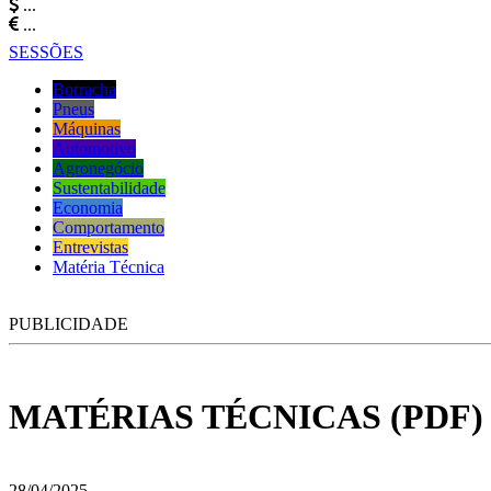
...
...
SESSÕES
Borracha
Pneus
Máquinas
Automotivo
Agronegócio
Sustentabilidade
Economia
Comportamento
Entrevistas
Matéria Técnica
PUBLICIDADE
MATÉRIAS TÉCNICAS (PDF)
28/04/2025