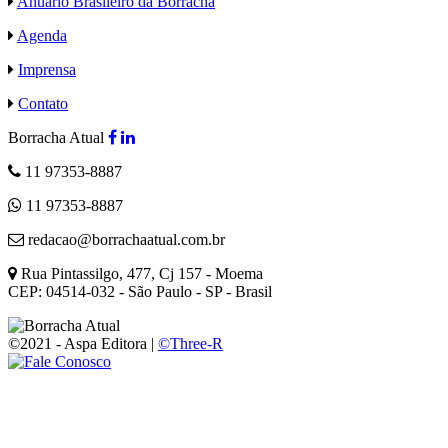
Anuário Brasileiro da Borracha
Agenda
Imprensa
Contato
Borracha Atual
11 97353-8887
11 97353-8887
redacao@borrachaatual.com.br
Rua Pintassilgo, 477, Cj 157 - Moema
CEP: 04514-032 - São Paulo - SP - Brasil
©2021 - Aspa Editora |
©Three-R