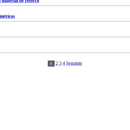
 material de reforço
iméricos
2
3
4
Seguinte
1