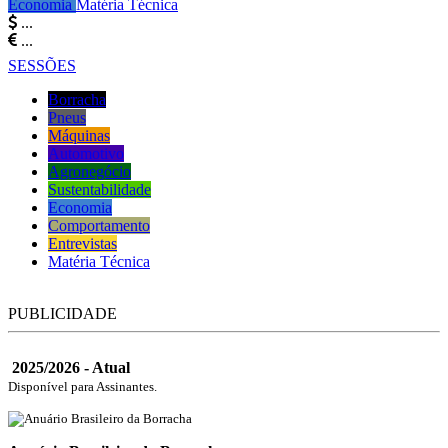
Economia
Matéria Técnica
...
...
SESSÕES
Borracha
Pneus
Máquinas
Automotivo
Agronegócio
Sustentabilidade
Economia
Comportamento
Entrevistas
Matéria Técnica
PUBLICIDADE
2025/2026 - Atual
Disponível para Assinantes.