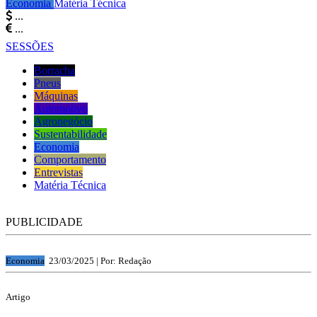
Economia
Matéria Técnica
...
...
SESSÕES
Borracha
Pneus
Máquinas
Automotivo
Agronegócio
Sustentabilidade
Economia
Comportamento
Entrevistas
Matéria Técnica
PUBLICIDADE
Economia
23/03/2025 |
Por: Redação
Artigo